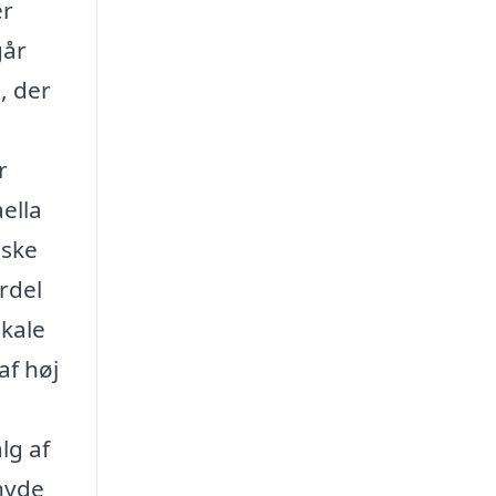
er
går
, der
r
ella
iske
rdel
okale
af høj
lg af
 nyde