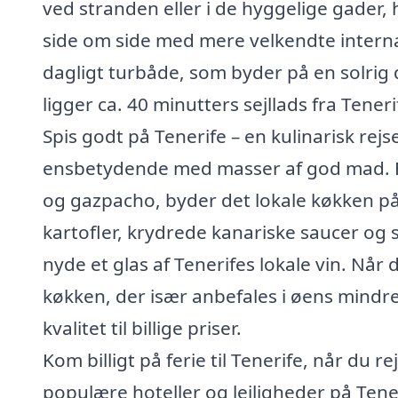
ved stranden eller i de hyggelige gader,
side om side med mere velkendte interna
dagligt turbåde, som byder på en solrig
ligger ca. 40 minutters sejllads fra Teneri
Spis godt på Tenerife – en kulinarisk rej
ensbetydende med masser af god mad. Fo
og gazpacho, byder det lokale køkken på
kartofler, krydrede kanariske saucer og 
nyde et glas af Tenerifes lokale vin. Når 
køkken, der især anbefales i øens mindre
kvalitet til billige priser.
Kom billigt på ferie til Tenerife, når du r
populære hoteller og lejligheder på Tener