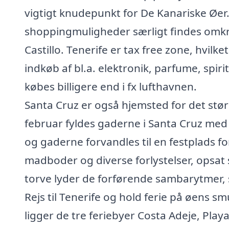
vigtigt knudepunkt for De Kanariske Øer
shoppingmuligheder særligt findes omkri
Castillo. Tenerife er tax free zone, hvilk
indkøb af bl.a. elektronik, parfume, spiri
købes billigere end i fx lufthavnen.
Santa Cruz er også hjemsted for det stør
februar fyldes gaderne i Santa Cruz me
og gaderne forvandles til en festplads fo
madboder og diverse forlystelser, opsat sp
torve lyder de forførende sambarytmer,
Rejs til Tenerife og hold ferie på øens 
ligger de tre feriebyer Costa Adeje, Play