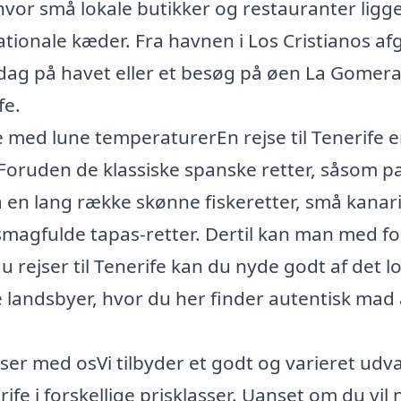
 hvor små lokale butikker og restauranter ligg
tionale kæder. Fra havnen i Los Cristianos af
 dag på havet eller et besøg på øen La Gomera
fe.
se med lune temperaturerEn rejse til Tenerife e
ruden de klassiske spanske retter, såsom pa
 en lang række skønne fiskeretter, små kanar
smagfulde tapas-retter. Dertil kan man med fo
du rejser til Tenerife kan du nyde godt af det l
 landsbyer, hvor du her finder autentisk mad 
ejser med osVi tilbyder et godt og varieret udva
ife i forskellige prisklasser. Uanset om du vil