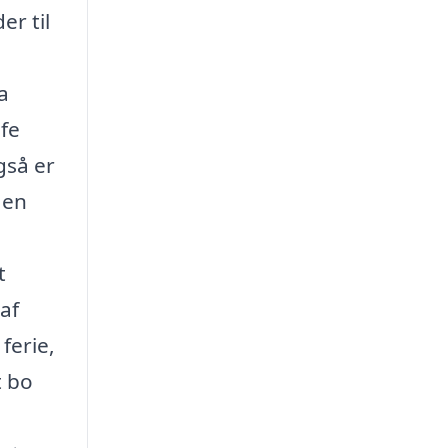
er til
a
fe
gså er
 en
t
af
ferie,
t bo