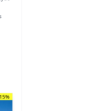
s
-15%