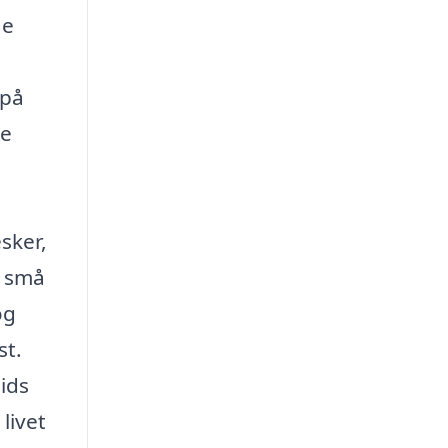
de
 på
ne
sker,
s små
og
st.
ids
livet