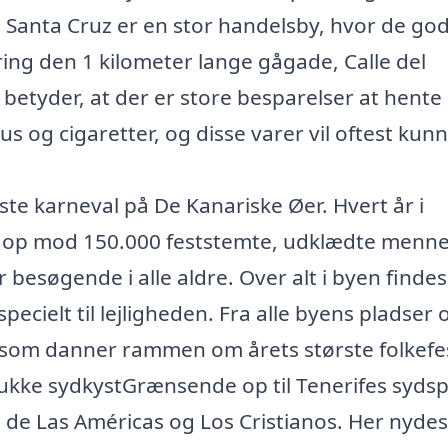
. Santa Cruz er en stor handelsby, hvor de go
ng den 1 kilometer lange gågade, Calle del
et betyder, at der er store besparelser at hente
tus og cigaretter, og disse varer vil oftest kun
ste karneval på De Kanariske Øer. Hvert år i
d op mod 150.000 feststemte, udklædte menne
r besøgende i alle aldre. Over alt i byen finde
ecielt til lejligheden. Fra alle byens pladser 
 som danner rammen om årets største folkefe
smukke sydkystGrænsende op til Tenerifes sydsp
a de Las Américas og Los Cristianos. Her nydes 