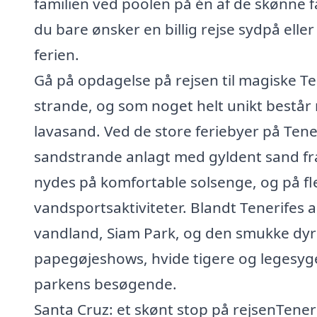
familien ved poolen på én af de skønne fam
du bare ønsker en billig rejse sydpå ell
ferien.
Gå på opdagelse på rejsen til magiske Ten
strande, og som noget helt unikt består
lavasand. Ved de store feriebyer på Tene
sandstrande anlagt med gyldent sand fr
nydes på komfortable solsenge, og på fle
vandsportsaktiviteter. Blandt Tenerifes
vandland, Siam Park, og den smukke dyr
papegøjeshows, hvide tigere og legesyge
parkens besøgende.
Santa Cruz: et skønt stop på rejsenTener