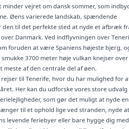
et minder vejret om dansk sommer, som indbyd
 varme. Øens varierede landskab, spændende
en til det perfekte sted at nyde et afbræk fr
g over Danmark. Ved indflyvningen over Teneri
som foruden at være Spaniens højeste bjerg, o
n smukke 3700 meter høje vulkan knejser over
meste af den centrale del af øen.
 rejser til Tenerife, hvor du har mulighed for a
 året. Her kan du udforske vores store udvalg 
erielejligheder, som gør det muligt at nyde en 
rænger til et ophold lige ved stranden, nyde a
øens levende feriebyer eller bare hygge dig med