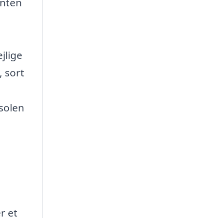
enten
jlige
 sort
solen
r et