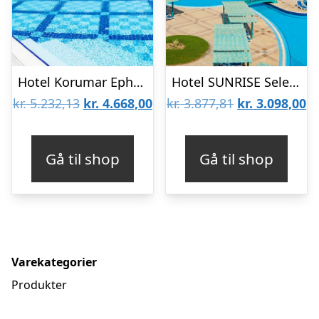
Hotel Korumar Ephesus Beach & Spa
Hotel SUNRISE Select Garden Beach
Den
Den
Den
D
kr.
5.232,13
kr.
4.668,00
kr.
3.877,81
kr.
3.098,00
oprindelige
aktuelle
oprindelige
ak
pris
pris
pris
pr
Gå til shop
Gå til shop
var:
er:
var:
er
kr. 5.232,13.
kr. 4.668,00.
kr. 3.877,81.
kr
Varekategorier
Produkter