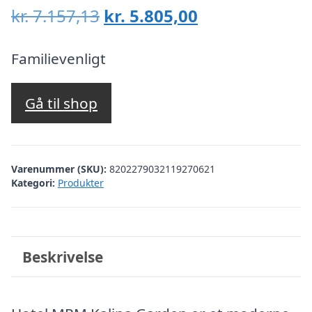
Den
Den
kr.
7.157,13
kr.
5.805,00
oprindelige
aktuelle
pris
pris
Familievenligt
var:
er:
kr. 7.157,13.
kr. 5.805,00.
Gå til shop
Varenummer (SKU):
8202279032119270621
Kategori:
Produkter
Beskrivelse